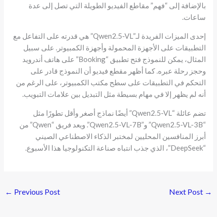
بالإضافة إلى “فهم” مقاطع الفيديو الطويلة التي تصل إلى عدة
ساعات.
إحدى الميزات الفريدة لـ”Qwen2.5-VL” هي قدرته على التفاعل مع
التطبيقات على الأجهزة المحمولة وأجهزة الكمبيوتر. على سبيل
المثال، يمكن للنموذج فتح تطبيق “Booking” على هاتف أندرويد
وحجز رحلة عبره. كما أظهر مقطع فيديو أن النموذج قادر على
التحكم في التطبيقات على سطح مكتب الكمبيوتر، على الرغم من
أنه لم يظهر إلا في مهام بسيطة مثل التبديل بين علامات التبويب.
تضم عائلة “Qwen2.5-VL” أيضًا نماذج أصغر وأقل تطورًا مثل
“Qwen2.5-VL-3B” و”Qwen2.5-VL-7B”. ويعد فريق “Qwen” من
أبرز المنافسين المحليين لمختبر الذكاء الاصطناعي الصيني
“DeepSeek”، الذي جذب انتباه صناعة التكنولوجيا هذا الأسبوع.
←
Previous Post
Next Post
→