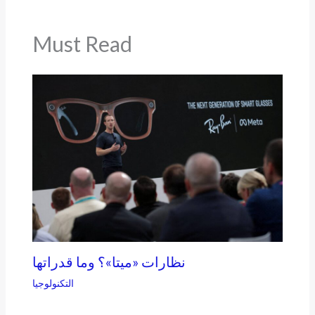
Must Read
نظارات «ميتا»؟ وما قدراتها
التكنولوجيا