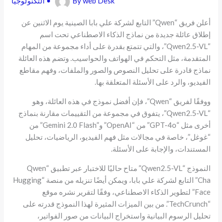
web Desk
By
•
التكنولوجيا
أعلن فريق “Qwen” التابع لشركة علي بابا الصينية يوم الاثنين عن
إطلاق عائلة جديدة من نماذج الذكاء الاصطناعي تحت اسم
“Qwen2.5-VL”، والتي تتمتع بقدرة على أداء مجموعة من المهام
المتقدمة، مثل التحكم في الهواتف والحواسيب. وتضم هذه العائلة
نماذج قادرة على تحليل النصوص والصور والملفات، وفهم مقاطع
الفيديو، والرد على الأسئلة المتعلقة بها.
ووفقًا لفريق “Qwen”، فإن أفضل نموذج في هذه العائلة، وهو
“Qwen2.5-VL”، يتفوق في مجموعة من التقييمات مقارنة بنماذج
أخرى مثل “GPT-4o” من “OpenAI” و”Gemini 2.0 Flash” من
“غوغل”، خاصة في مجالات مثل فهم الفيديو، الرياضيات، تحليل
المستندات، والإجابة على الأسئلة.
النموذج “Qwen2.5-VL” متاح حاليًا للاختبار عبر تطبيق “Qwen
Cha” التابع لشركة علي بابا، ويمكن أيضًا تنزيله من منصة “Hugging
Face” لتطوير الذكاء الاصطناعي، وفقًا لتقرير نشره موقع
“TechCrunch”. من بين الميزات المثيرة لهذا النموذج قدرته على
تحليل الرسوم البيانية واستخراج البيانات من صور الفواتير،