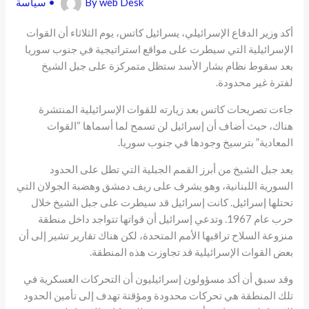
web Desk
By
•
سياسة
أكد وزير الدفاع الإسرائيلي، يسرائيل كاتس، يوم الثلاثاء أن القوات
الإسرائيلية التي سيطرت على مواقع استراتيجية في جنوب سوريا
بعد سقوط نظام بشار الأسد ستظل متمركزة على جبل الشيخ
لفترة غير محدودة.
جاءت تصريحات كاتس بعد زيارته للقوات الإسرائيلية المنتشرة
هناك، حيث أضاف أن إسرائيل لن تسمح لما أسماها “القوات
المعادية” بترسيخ وجودها في جنوب سوريا.
يعد جبل الشيخ من أبرز القمم الجبلية التي تطل على الحدود
السورية اللبنانية، وهو يشرف على ريف دمشق وهضبة الجولان التي
تحتلها إسرائيل. كانت إسرائيل قد سيطرت على جبل الشيخ خلال
حرب عام 1967. وتدعي إسرائيل أن قواتها تتواجد داخل منطقة
منزوعة السلاح تراقبها الأمم المتحدة، لكن هناك تقارير تشير إلى أن
بعض القوات الإسرائيلية قد تجاوزت هذه المنطقة.
وقد سبق أن أكد مسؤولون إسرائيليون أن التحركات العسكرية في
تلك المنطقة هي تحركات محدودة ومؤقتة تهدف إلى تأمين الحدود