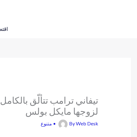
اقتص
تيفاني ترامب تتألّق بالكامل 
لزوجها مايكل بولس
Web Desk
By
•
متنوع