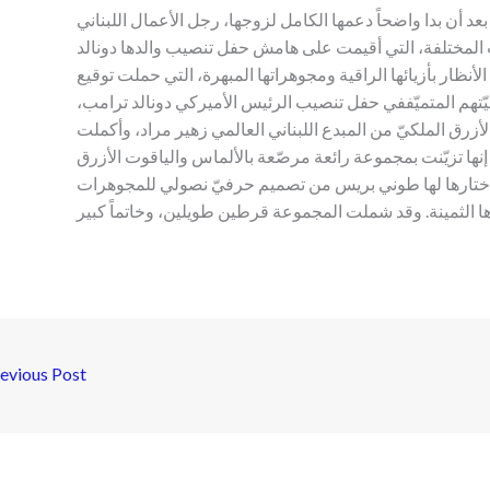
د أن بدا واضحاً دعمها الكامل لزوجها، رجل الأعمال اللبناني
 المختلفة، التي أقيمت على هامش حفل تنصيب والدها دونالد
الأنظار بأزيائها الراقية ومجوهراتها المبهرة، التي حملت توقيع
ّتهم المتميّففي حفل تنصيب الرئيس الأميركي دونالد ترامب،
أزرق الملكيّ من المبدع اللبناني العالمي زهير مراد، وأكملت
 إنها تزيّنت بمجموعة رائعة مرصّعة بالألماس والياقوت الأزرق
ها لها طوني بريس من تصميم حرفيّ نصولي للمجوهرات Nsouli Jewelry، التي تشتهر بتصاميمها
ها الثمينة. وقد شملت المجموعة قرطين طويلين، وخاتماً كبير
evious Post