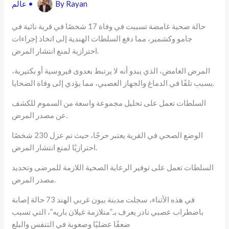
Rayan
By
•
عالم
حالة صحية غامضة تسببت في وفاة 17 شخصًا في قرية نائية في
جامو وكشمير، مما دفع السلطات الهندية إلى اتخاذ إجراءات
احترازية لمنع انتشار المرض.
المرض الغامض، الذي يبدو أنه لا يرتبط بعدوى فيروسية أو بكتيرية،
يسبب تلفًا في الدماغ والجهاز العصبي، مما يؤدي إلى وفاة الضحايا.
السلطات تعمل على تحليل مجموعة واسعة من السموم للكشف
عن مصدر المرض.
الوضع الصحي في القرية يعتبر حرجًا، حيث تم عزل 230 شخصًا
احترازيًا لمنع انتشار المرض.
السلطات تعمل على توفير الرعاية الصحية اللازمة للمرضى وتحديد
مصدر المرض.
في هذه الأثناء، سجلت مدينة بيون غربي الهند 73 حالة إصابة
باضطراب عصبي نادر يعرف بـ”متلازمة غيلان باريه”، التي تسبب
ضعفًا عضليًا وصعوبة في التنفس والبلع