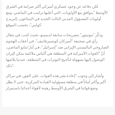
لكن دفاعه عن وجود عسكري أميركي أكثر صرامة في الشرق
الأوسط “يتوافق مع الأولويات، التي أعلنها ترامب في الماضي، ومع
أولويات المسؤول المدني الثالث الجديد في البنتاغون، إلبريدج
كولبي”، بحسب الموقع.
وذكّر “مونيتور” بتصريحات سابقة لديمينو، بحيث كتب، في مقال
رأي في صحيفة “أميركان كونسيرفاتيف”، في أعقاب الهجوم
الصاروخي الباليستي الإيراني ضد “إسرائيل”، في أيار/مايو الماضي،
أنّ “القوات الأميركية في المنطقة هي أكياس ملاكمة يمكن لإيران
الوصول إليها بسهولة لتأجيج التوترات في المنطقة، عندما يلائمها
ذلك”.
وأشار إلى وجوب “إعادة نشر هذه القوات، على الفور، في مراكز
أكبر وأكثر أماناً في منطقة مسؤولية القيادة المركزية، حتى لا يظل
وضع قواتنا في الشرق الأوسط رهينة لأهواء أعدائنا باستمرار