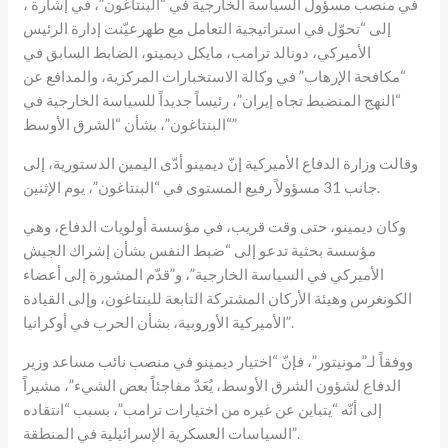
، في منصب مسؤول السياسة الخارجية في “البنتاغون”، في إشارة
إلى “تحوّل في استراتيجية التعامل مع طهرعيّنت إدارة الرئيس
الأميركي، دونالد ترامب، مايكل ديمينو، الضابط السابق في
“مكافحة الإرهاب” في وكالة الاستخبارات المركزية، والمدافع عن
“النهج المنضبط تجاه إيران”، رئيساً جديداً للسياسة الخارجية في
“البنتاغون”، بشأن “الشرق الأوسط”
وقالت وزارة الدفاع الأميركية إنّ ديمينو أدّى اليمين الدستورية، إلى
جانب 31 مسؤولاً رفيع المستوى في “البنتاغون”، يوم الإثنين.
وكان ديمينو، حتى وقت قريب، في مؤسسة أولويات الدفاع، وهي
مؤسسة بحثية تدعو إلى “ضبط النفس بشأن إشراك الجيش
الأميركي في السياسة الخارجية”، و”قدّم المشورة إلى أعضاء
الكونغرس وهيئة الأركان المشتركة التابعة للبنتاغون، وإلى القيادة
الأميركية الأوروبية، بشأن الحرب في أوكرانيا”.
ووفقاً لـ”مونيتور”، فإنّ “اختيار ديمينو في منصب نائب مساعد وزير
الدفاع لشؤون الشرق الأوسط، يُعَدّ مفاجئاً بعض الشيء”، مشيراً
إلى أنّه “يتباين عن غيره من اختيارات ترامب”، بسبب “انتقاده
السياسات العسكرية الإسرائيلية في المنطقة”.