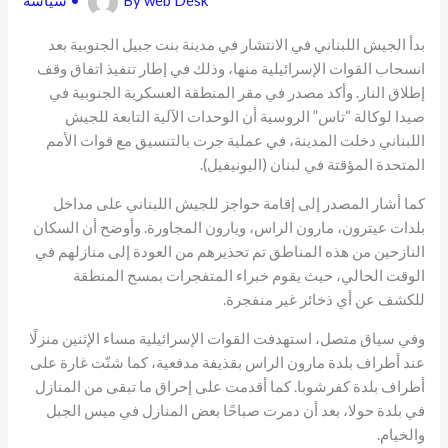
web Desk
By
•
سياسة
بدأ الجيش اللبناني في الانتشار في مدينة بنت جبيل الجنوبية بعد
انسحاب القوات الإسرائيلية منها، وذلك في إطار تنفيذ اتفاق وقف
إطلاق النار. وأكد مصدر في مقر المنطقة العسكرية الجنوبية في
صيدا لوكالة “تاس” الروسية أن الوحدات الآلية التابعة للجيش
اللبناني دخلت المدينة، في عملية جرت بالتنسيق مع قوات الأمم
المتحدة المؤقتة في لبنان (اليونيفيل).
كما أشار المصدر إلى إقامة حواجز للجيش اللبناني على مداخل
بلدات عيترون، مارون الراس، ويارون المجاورة. وأوضح أن السكان
النازحين من هذه المناطق تم تحذيرهم من العودة إلى منازلهم في
الوقت الحالي، حيث يقوم خبراء المتفجرات بمسح المنطقة
للكشف عن أي ذخائر غير منفجرة.
وفي سياق متصل، استهدفت القوات الإسرائيلية مساء الإثنين منزلًا
عند أطراف بلدة مارون الراس بقذيفة مدفعية، كما شنّت غارة على
أطراف بلدة كفرشوبا. كما أقدمت على إحراق ما تبقى من المنازل
في بلدة حولا، بعد أن دمرت صباحًا بعض المنازل في ميس الجبل
والخيام.