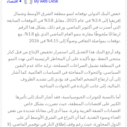
web Desk
By
•
اقتصاد
خفض البنك الدولي توقعاته لنمو منطقة الشرق الأوسط وشمال
إفريقيا إلى 3.4% في عام 2025، مقابل 3.8% في التوقعات السابقة
التي أُصدرت في أكتوبر الماضي. ورغم ذلك، يشكل هذا الرقم
ارتفاعًا ملحوظًا مقارنة بنمو العام الماضي الذي بلغ 1.8%، مع
توقعات بمواصلة التعافي وصولًا إلى 4.15% في 2026.
وقد أرجع البنك هذا التعديل إلى استمرار تخفيض الإنتاج من قبل كبار
منتجي النفط، مع تأكيده على أن المخاطر الرئيسية التي تهدد النمو
في المنطقة تشمل الصراعات المسلحة، تزايد حالة عدم اليقين
السياسي، والتحولات المفاجئة في السياسات العالمية. كما أشار
إلى أن ارتفاع التضخم العالمي قد يؤدي إلى تشديد الظروف
المالية، إلى جانب الزيادة في الحوادث المناخية.
أما بالنسبة للتوترات الجيوسياسية، فقد أشار البنك إلى تأثيرها
الكبير على اقتصادات المنطقة، حيث تضررت بشكل خاص
اقتصادات الضفة الغربية وغزة، مما أدى إلى معاناة شديدة من نقص
الغذاء وسوء التغذية. كما أن النزاع في الشرق الأوسط أثر على
الدول المجاورة، حيث رغم وقف إطلاق النار في نوفمبر الماضي، إلا