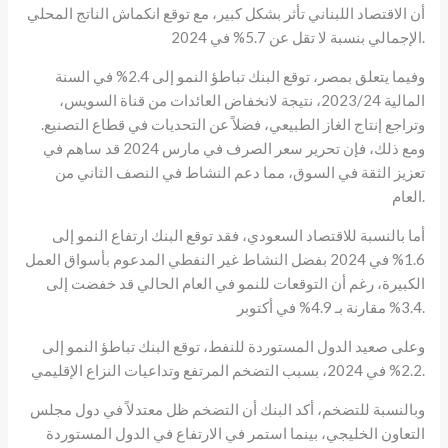
أن الاقتصاد اللبناني تأثر بشكل كبير، مع توقع انكماش الناتج المحلي
الإجمالي بنسبة لا تقل عن 5.7% في 2024.
وفيما يتعلق بمصر، توقع البنك تباطؤ النمو إلى 2.4% في السنة
المالية 2023/24، نتيجة لانخفاض العائدات من قناة السويس،
وتراجع إنتاج الغاز الطبيعي، فضلاً عن التحديات في قطاع التصنيع.
ومع ذلك، فإن تحرير سعر الصرف في مارس 2024 قد ساهم في
تعزيز الثقة في السوق، مما دعم النشاط في النصف الثاني من
العام.
أما بالنسبة للاقتصاد السعودي، فقد توقع البنك ارتفاع النمو إلى
1.6% في 2024 بفضل النشاط غير النفطي المدعوم بأسواق العمل
الكبيرة، رغم أن التوقعات للنمو في العام الحالي قد خفضت إلى
3.4% مقارنة بـ 4.9% في أكتوبر.
وعلى صعيد الدول المستوردة للنفط، توقع البنك تباطؤ النمو إلى
2.2% في 2024، بسبب التضخم المرتفع وتداعيات النزاع الإقليمي.
وبالنسبة للتضخم، أكد البنك أن التضخم ظل معتدلاً في دول مجلس
التعاون الخليجي، بينما استمر في الارتفاع في الدول المستوردة