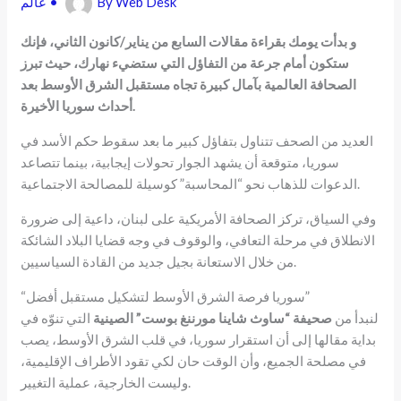
Web Desk
By
•
عالم
و بدأت يومك بقراءة مقالات السابع من يناير/كانون الثاني، فإنك
ستكون أمام جرعة من التفاؤل التي ستضيء نهارك، حيث تبرز
الصحافة العالمية بآمال كبيرة تجاه مستقبل الشرق الأوسط بعد
أحداث سوريا الأخيرة.
العديد من الصحف تتناول بتفاؤل كبير ما بعد سقوط حكم الأسد في
سوريا، متوقعة أن يشهد الجوار تحولات إيجابية، بينما تتصاعد
الدعوات للذهاب نحو “المحاسبة” كوسيلة للمصالحة الاجتماعية.
وفي السياق، تركز الصحافة الأمريكية على لبنان، داعية إلى ضرورة
الانطلاق في مرحلة التعافي، والوقوف في وجه قضايا البلاد الشائكة
من خلال الاستعانة بجيل جديد من القادة السياسيين.
“سوريا فرصة الشرق الأوسط لتشكيل مستقبل أفضل”
لنبدأ من
صحيفة “ساوث شاينا مورننغ بوست” الصينية
التي تنوّه في
بداية مقالها إلى أن استقرار سوريا، في قلب الشرق الأوسط، يصب
في مصلحة الجميع، وأن الوقت حان لكي تقود الأطراف الإقليمية،
وليست الخارجية، عملية التغيير.