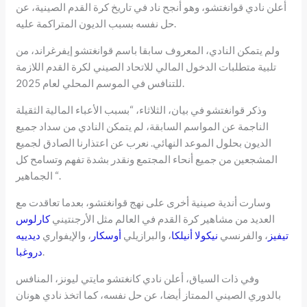
أعلن نادي قوانغتشو، وهو أنجح ناد في تاريخ كرة القدم الصينية، عن
حل نفسه بسبب الديون المتراكمة عليه.
ولم يتمكن النادي، المعروف سابقا باسم قوانغتشو إيفرغراند، من
تلبية متطلبات الدخول المالي للاتحاد الصيني لكرة القدم اللازمة
للتنافس في الموسم المحلي لعام 2025.
وذكر قوانغتشو في بيان، الثلاثاء، “بسبب الأعباء المالية الثقيلة
الناجمة عن المواسم السابقة، لم يتمكن النادي من سداد جميع
الديون بحلول الموعد النهائي. نعرب عن اعتذارنا الصادق لجميع
المشجعين من جميع أنحاء المجتمع ونقدر بشدة تفهم وتسامح كل
الجماهير “.
وسارت أندية صينية أخرى على نهج قوانغتشو، بعدما تعاقدت مع
العديد من مشاهير كرة القدم في العالم مثل الأرجنتيني
كارلوس
تيفيز
، والفرنسي
نيكولا أنيلكا
، والبرازيلي
أوسكار
، والإيفواري
ديدييه
.
دروغبا
وفي ذات السياق، أعلن نادي كانغتشو مايتي ليونز، المنافس
بالدوري الصيني الممتاز أيضا، عن حل نفسه، كما اتخذ نادي هونان