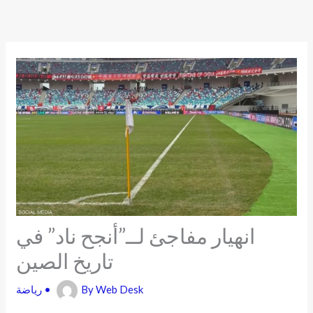
Skip
to
content
انهيار مفاجئ لــ”أنجح ناد” في
تاريخ الصين
Web Desk
By
•
رياضة